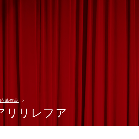
応募作品
アリリレフア