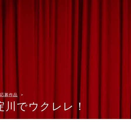
応募作品
淀川でウクレレ！