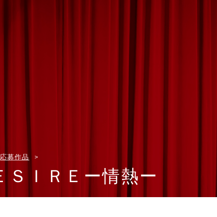
応募作品
ＥＳＩＲＥー情熱ー