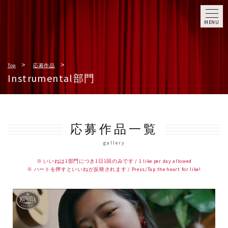
MENU
Top
応募作品
Instrumental部門
応募作品一覧
gallery
※ いいねは1部門につき1日1回のみです / 1 like per day allowed
※ ハートを押すといいねが反映されます / Press/Tap the heart for like!