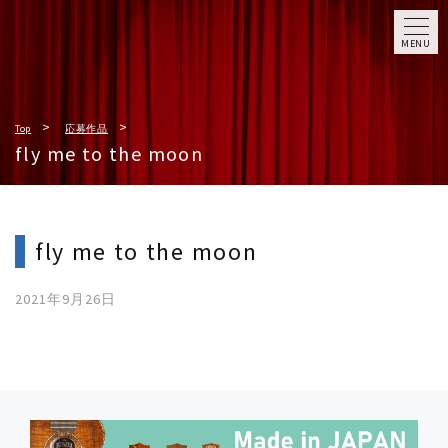
MENU
Top
応募作品
fly me to the moon
fly me to the moon
2021年9月26日