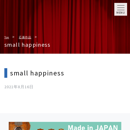
MENU
Top
応募作品
small happiness
small happiness
2021年8月16日