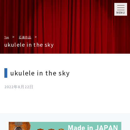
MENU
Top
応募作品
ukulele in the sky
ukulele in the sky
2022年8月22日