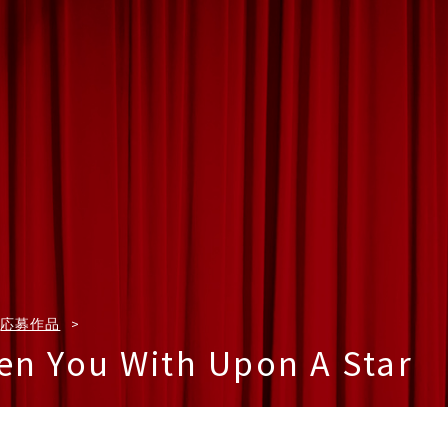
応募作品
n You With Upon A Star