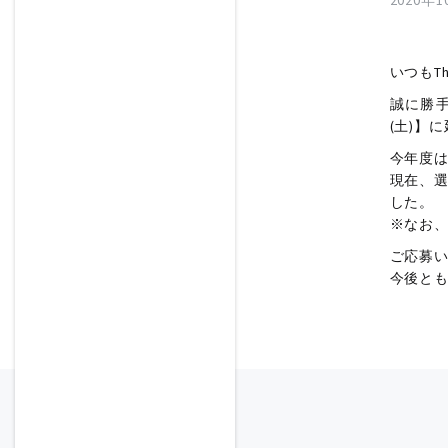
2020年
いつもTh
誠に勝手な
(土)】
今年度
現在、
した。
※なお
ご応募
今後とも、