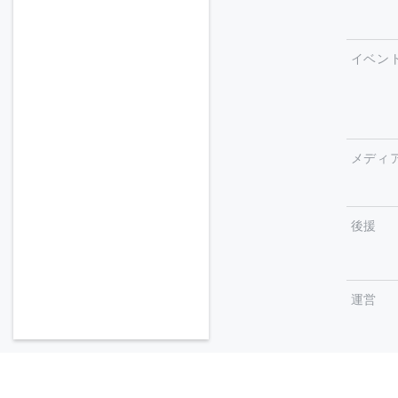
イベン
メディ
後援
運営