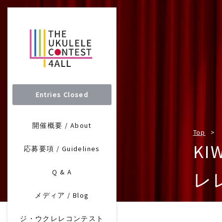
Entries Closed
開催概要 / About
Top
KI
応募要項 / Guidelines
Q & A
レ
メディア / Blog
ジ・ウクレレコンテスト