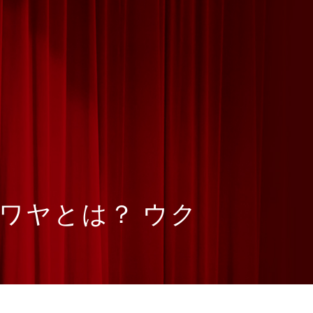
ie キワヤとは？ ウク