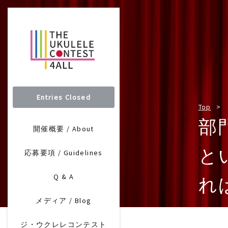
Entries Closed
Top
部
開催概要 / About
と
応募要項 / Guidelines
Q & A
れ
メディア / Blog
ジ・ウクレレコンテスト