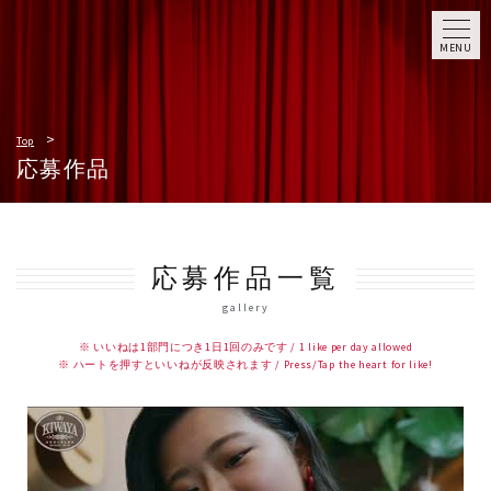
MENU
Top
応募作品
応募作品一覧
gallery
※ いいねは1部門につき1日1回のみです / 1 like per day allowed
※ ハートを押すといいねが反映されます / Press/Tap the heart for like!