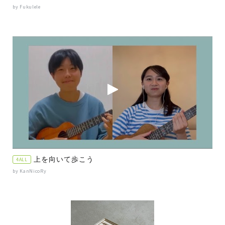
by Fukulele
上を向いて歩こう
4ALL
by KanNicoRy