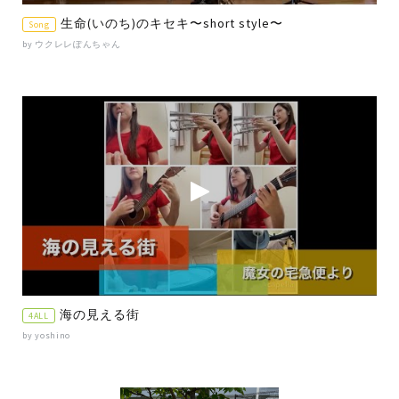
生命(いのち)のキセキ〜short style〜
Song
by ウクレレぽんちゃん
海の見える街
4ALL
by yoshino