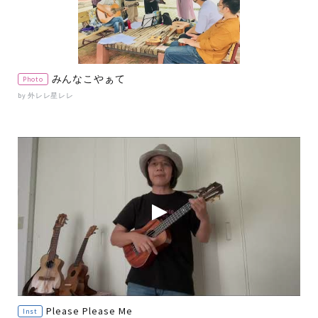
みんなこやぁて
Photo
by 外レレ星レレ
Please Please Me
Inst