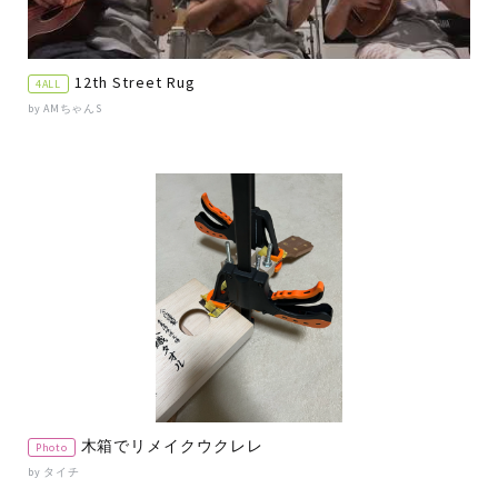
12th Street Rug
4ALL
by AMちゃんS
木箱でリメイクウクレレ
Photo
by タイチ