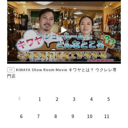
KIWAYA Show Room Movie キワヤとは？ ウクレレ専
PR
門店
1
2
3
4
5
6
7
8
9
10
11