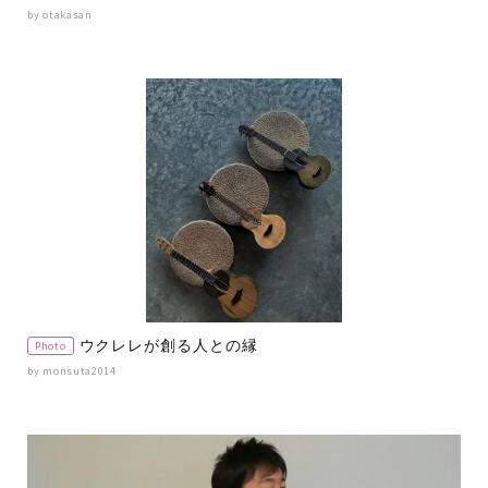
by otakasan
ウクレレが創る人との縁
Photo
by monsuta2014