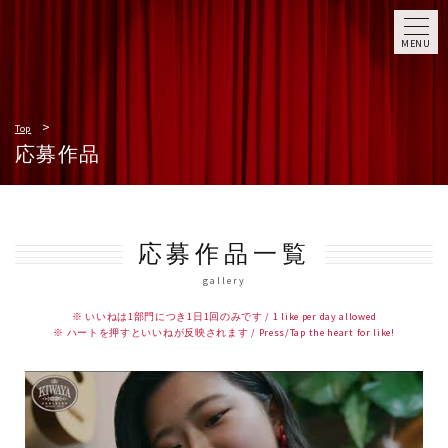
MENU
Top
応募作品
応募作品一覧
gallery
※ いいねは1部門につき1日1回のみです / 1 like per day allowed
※ ハートを押すといいねが反映されます / Press/Tap the heart for like!