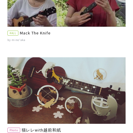
Mack The Knife
4ALL
by mino'aka
猫レレwith越前和紙
Photo