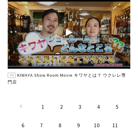
KIWAYA Show Room Movie キワヤとは？ ウクレレ専
PR
門店
1
2
3
4
5
6
7
8
9
10
11