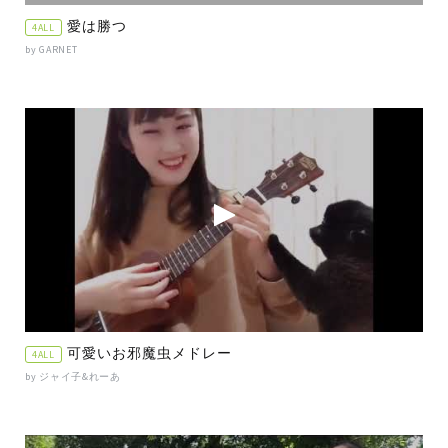
愛は勝つ
4ALL
by GARNET
可愛いお邪魔虫メドレー
4ALL
by ジャイ子&れーあ