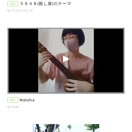
５６４８(殺し屋)のテーマ
4ALL
by ウクレレオハナ
Maluhia
4ALL
by Fumi