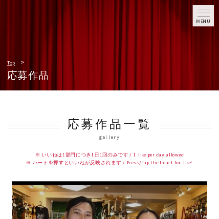
MENU
Top
応募作品
応募作品一覧
gallery
※ いいねは1部門につき1日1回のみです / 1 like per day allowed
※ ハートを押すといいねが反映されます / Press/Tap the heart for like!