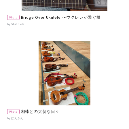
Bridge Over Ukulele 〜ウクレレが繋ぐ橋
Photo
by Shiholele
相棒との大切な日々
Photo
by ぽんかん