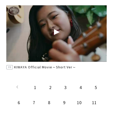
KIWAYA Official Movie～Short Ver～
PR
1
2
3
4
5
6
7
8
9
10
11