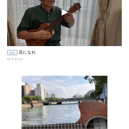
花になれ
Inst
by やまけん