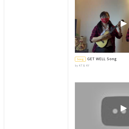
GET WELL Song
Song
by KT & KY