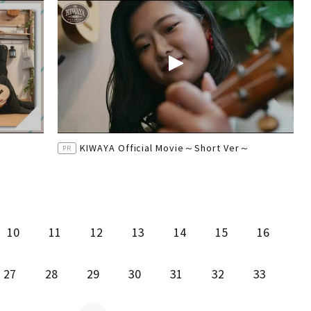
KIWAYA Official Movie～Short Ver～
PR
10
11
12
13
14
15
16
27
28
29
30
31
32
33