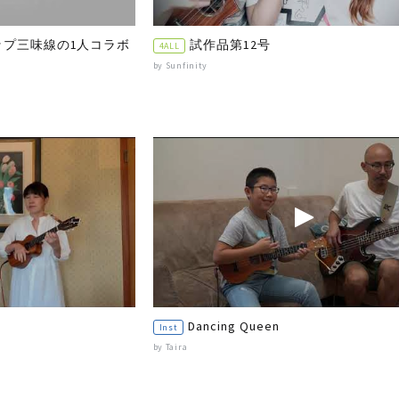
ップ三味線の1人コラボ
試作品第12号
4ALL
by Sunfinity
Dancing Queen
Inst
by Taira