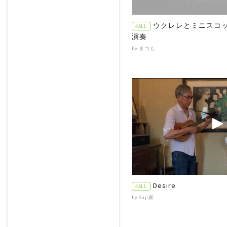
ウクレレとミニスコ
4ALL
演奏
by まつも
Desire
4ALL
by Saji家