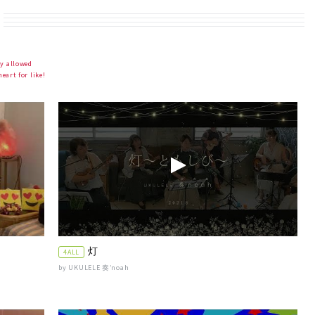
allowed
 for like!
灯
4ALL
by UKULELE 奏’noah