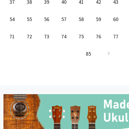
37
38
39
40
41
42
43
54
55
56
57
58
59
60
71
72
73
74
75
76
77
85