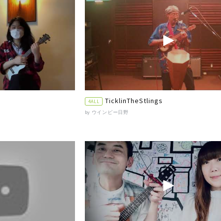
TicklinTheStlings
4ALL
by ウインピー日野