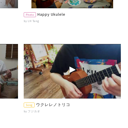
Happy Ukulele
Photo
by LH Tang
ウクレレノトリコ
Song
by フジカオ