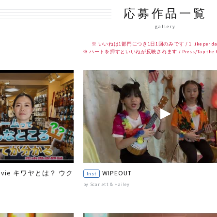
応募作品一覧
gallery
※ いいねは1部門につき1日1回のみです / 1 like per day 
※ ハートを押すといいねが反映されます / Press/Tap the heart
 Movie キワヤとは？ ウク
WIPEOUT
Inst
by Scarlett & Hailey