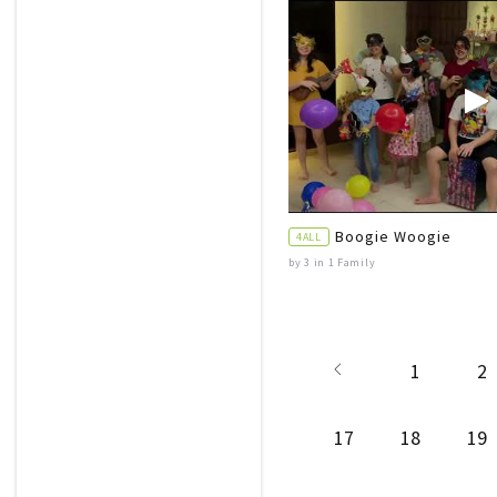
Boogie Woogie
4ALL
by 3 in 1 Family
1
2
17
18
19