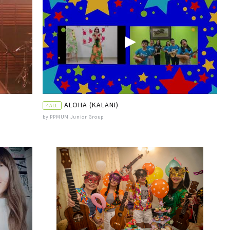
ALOHA (KALANI)
4ALL
by PPMUM Junior Group