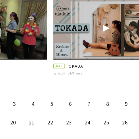
TOKADA
4ALL
by Koshiro&Misora
3
4
5
6
7
8
9
20
21
22
23
24
25
26