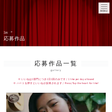
MENU
Top
応募作品
応募作品一覧
gallery
※ いいねは1部門につき1日1回のみです / 1 like per day allowed
※ ハートを押すといいねが反映されます / Press/Tap the heart for like!