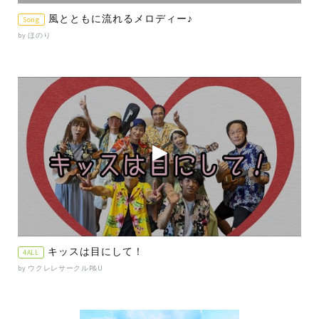
風とともに流れるメロディー♪
Song
by ほのり
キッスは目にして！
4ALL
by ウクレレサークルP&U