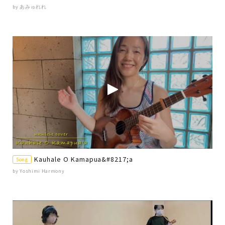
by あみゅれれ
Kauhale O Kamapua&#8217;a
Song
by Yoshimi Harmony