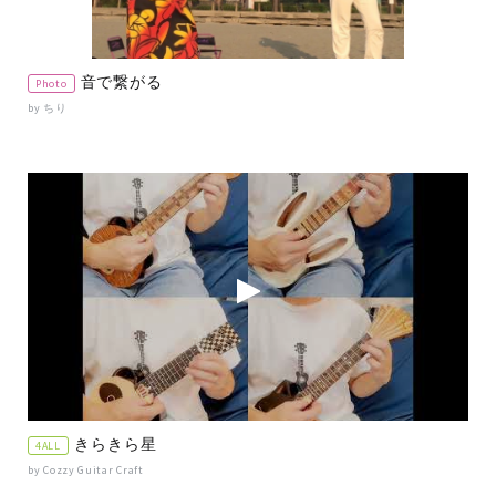
音で繋がる
Photo
by ちり
きらきら星
4ALL
by Cozzy Guitar Craft