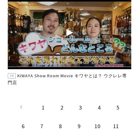
KIWAYA Show Room Movie キワヤとは？ ウクレレ専
PR
門店
1
2
3
4
5
6
7
8
9
10
11