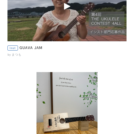
GUAVA JAM
Inst
by まつも